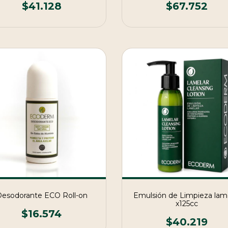
$41.128
$67.752
esodorante ECO Roll-on
Emulsión de Limpieza lam
x125cc
$16.574
$40.219