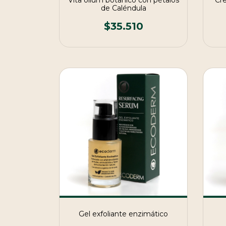
Vita olium botánico con pétalos
Cr
de Caléndula
$35.510
Gel exfoliante enzimático