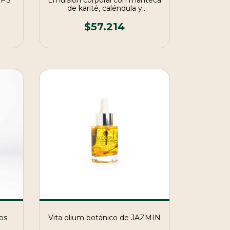
FPS
Emulsión corporal con manteca
de karité, caléndula y
manzanilla
$57.214
Vita olium botánico de JAZMIN
jos