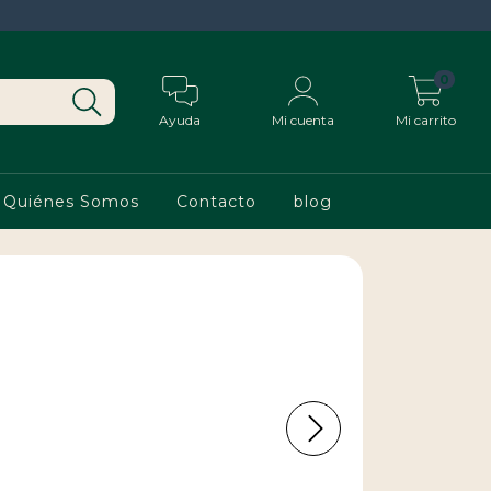
0
Ayuda
Mi cuenta
Mi carrito
Quiénes Somos
Contacto
blog