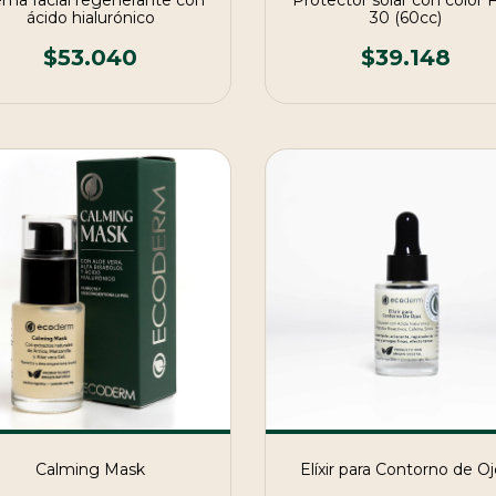
ema facial regenerante con
Protector solar con color 
ácido hialurónico
30 (60cc)
$53.040
$39.148
Calming Mask
Elíxir para Contorno de O