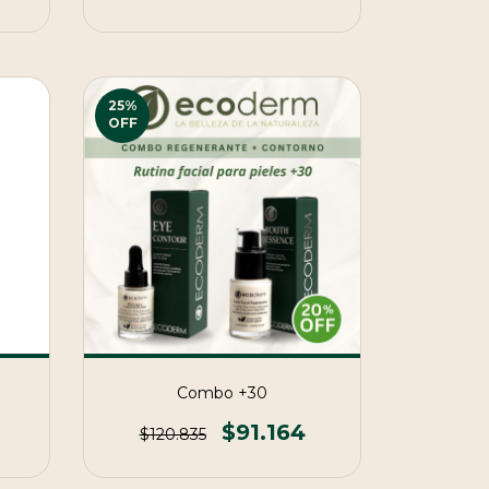
25
%
OFF
Combo +30
$91.164
$120.835