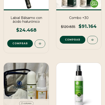
Labial Bálsamo con
Combo +30
ácido hialurónico
$91.164
$120.835
$24.468
2 colores