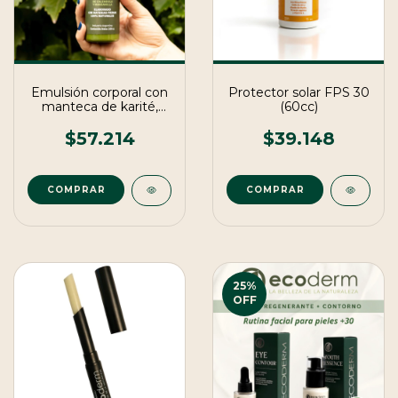
Emulsión corporal con
Protector solar FPS 30
manteca de karité,
(60cc)
caléndula y manzanilla
$57.214
$39.148
25
%
OFF