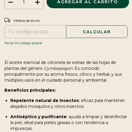
CAMBIAR CP
Entregas para el CP:
Medios de envío
CALCULAR
No sé mi código postal
El aceite esencial de citronela se extrae de las hojas de
plantas del género
Cymbopogon
. Es conocido
principalmente por su aroma fresco, cítrico y herbal, y sus
múltiples usos en el cuidado personal y ambiental.
Beneficios principales:
Repelente natural de insectos
: eficaz para mantener
alejados mosquitos y otros insectos.
Antiséptico y purificante
: ayuda a limpiar y desinfectar
la piel, ideal para pieles grasas o con tendencia a
impurezas.